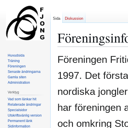
Sida
Diskussion
Föreningsinf
Hoppa
Hoppa
Huvudsida
Föreningen Frit
till
till
Träning
Föreningen
navigering
sök
Senaste ändringarna
1997. Det första
Gamla siten
Administration
nordiska jongl
Verktyg
Vad som länkar hit
har föreningen a
Relaterade ändringar
Specialsidor
Utskriftsvänlig version
och omkring Stoc
Permanent länk
Sidinformation