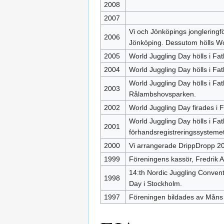
2008
2007
Vi och Jönköpings jongleringf
2006
Jönköping. Dessutom hölls Wo
2005
World Juggling Day hölls i Fa
2004
World Juggling Day hölls i Fa
World Juggling Day hölls i Fa
2003
Rålambshovsparken.
2002
World Juggling Day firades i F
World Juggling Day hölls i Fat
2001
förhandsregistreringssysteme
2000
Vi arrangerade DrippDropp 20
1999
Föreningens kassör, Fredrik Al
14:th Nordic Juggling Convent
1998
Day i Stockholm.
1997
Föreningen bildades av Måns 